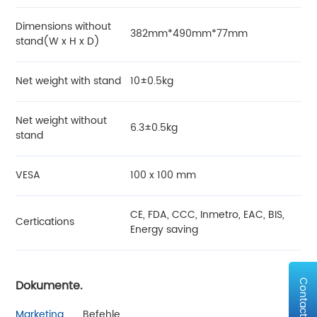
Dimensions without
382mm*490mm*77mm
stand(W x H x D)
Net weight with stand
10±0.5kg
Net weight without
6.3±0.5kg
stand
VESA
100 x 100 mm
CE, FDA, CCC, Inmetro, EAC, BIS,
Certications
Energy saving
Dokumente.
Contact Us
Marketing.
Befehle.