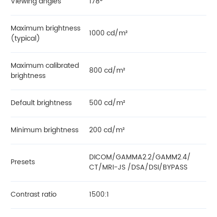
Viewing angles
178°
Maximum brightness
1000 cd/m²
(typical)
Maximum calibrated
800 cd/m²
brightness
Default brightness
500 cd/m²
Minimum brightness
200 cd/m²
DICOM/GAMMA2.2/GAMM2.4/
Presets
CT/MRI-JS /DSA/DSI/BYPASS
Contrast ratio
1500:1