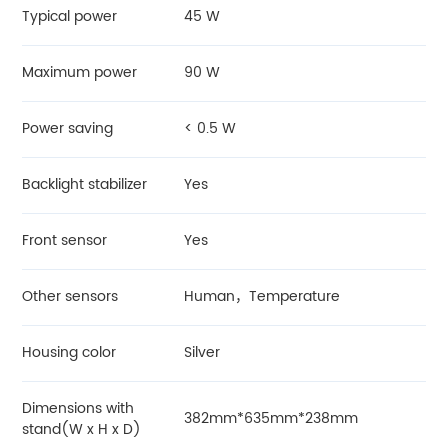
Typical power
45 W
Maximum power
90 W
Power saving
< 0.5 W
Backlight stabilizer
Yes
Front sensor
Yes
Other sensors
Human，Temperature
Housing color
Silver
Dimensions with
382mm*635mm*238mm
stand(W x H x D)