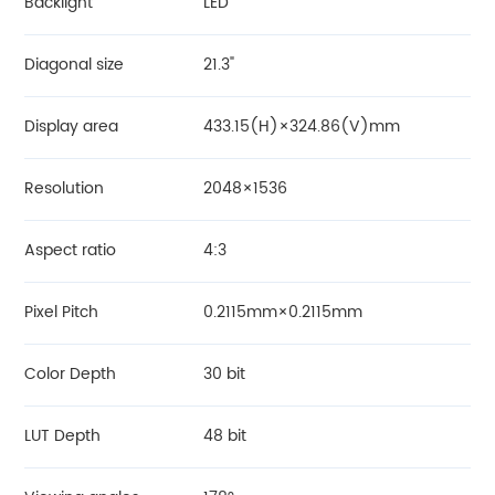
Backlight
LED
Diagonal size
21.3"
Display area
433.15(H)×324.86(V)mm
Resolution
2048×1536
Aspect ratio
4:3
Pixel Pitch
0.2115mm×0.2115mm
Color Depth
30 bit
LUT Depth
48 bit