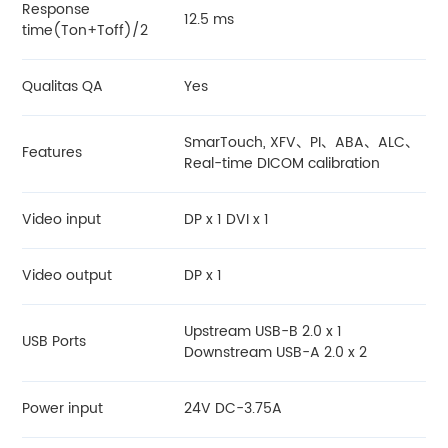
Response
12.5 ms
time(Ton+Toff)/2
Qualitas QA
Yes
SmarTouch, XFV、PI、ABA、ALC、
Features
Real-time DICOM calibration
Video input
DP x 1 DVI x 1
Video output
DP x 1
Upstream USB-B 2.0 x 1
USB Ports
Downstream USB-A 2.0 x 2
Power input
24V DC-3.75A