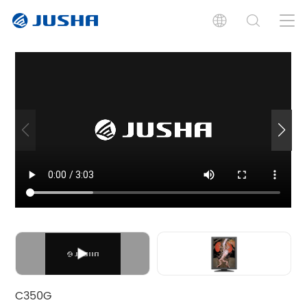
Vorstellung.
Normen.
Dokumente.
Die grafik.
Software.
Verwandte produkte
C350G