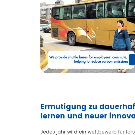
agnostische
ammographie
agbar
Ermutigung zu dauerha
inische Überprüfung
lernen und neuer innov
DT
Jedes jahr wird ein wettbewerb für fo