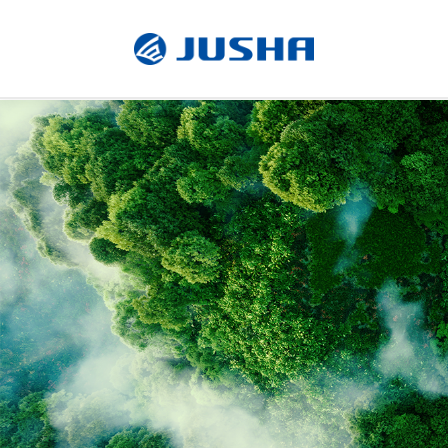
Radiologie Monitor
Chirurgischer Monitor
Software
Maßgeschneidert
Zubehör