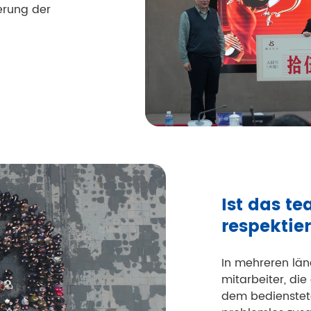
erung der
Ist das te
respektier
In mehreren län
mitarbeiter, die
dem bedienstete