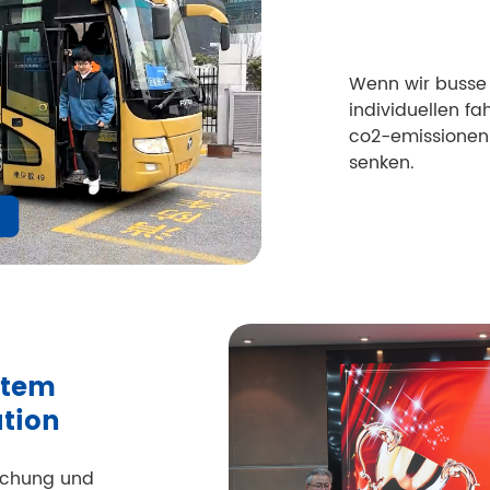
Wenn wir busse
individuellen fa
co2-emissionen 
senken.
ftem
ation
rschung und