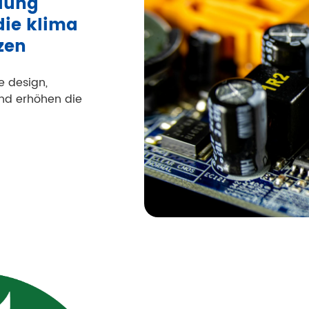
lung
die klima
zen
e design,
und erhöhen die