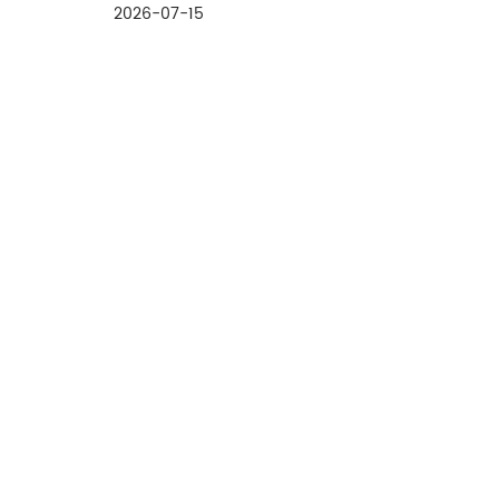
2026-07-15
Expansion auf dem internationalen
medizinischen Markt